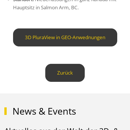
Hauptsitz in Salmon Arm, BC.
3D PluraView in GEO-Anwednungen
Zurück
News & Events